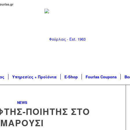
ourlas.gr
ας
Υπηρεσίες + Προϊόντα
E-Shop
Fourlas Coupons
Βο
NEWS
ΦΤΗΣ-ΠΟΙΗΤΉΣ ΣΤΟ
ΜΑΡΟΎΣΙ