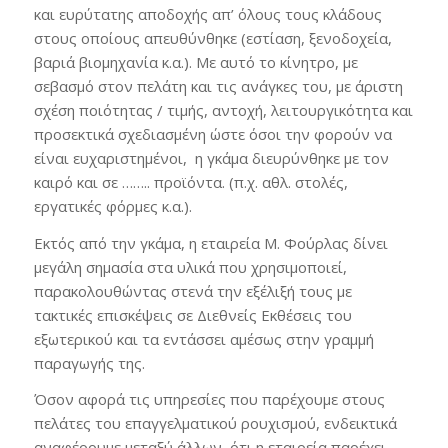
και ευρύτατης αποδοχής απ’ όλους τους κλάδους
στους οποίους απευθύνθηκε (εστίαση, ξενοδοχεία,
βαριά βιομηχανία κ.α.). Με αυτό το κίνητρο, με
σεβασμό στον πελάτη και τις ανάγκες του, με άριστη
σχέση ποιότητας / τιμής, αντοχή, λειτουργικότητα και
προσεκτικά σχεδιασμένη ώστε όσοι την φορούν να
είναι ευχαριστημένοι, η γκάμα διευρύνθηκε με τον
καιρό και σε …….. προϊόντα. (π.χ. αθλ. στολές,
εργατικές φόρμες κ.α.).
Εκτός από την γκάμα, η εταιρεία Μ. Φούρλας δίνει
μεγάλη σημασία στα υλικά που χρησιμοποιεί,
παρακολουθώντας στενά την εξέλιξή τους με
τακτικές επισκέψεις σε Διεθνείς Εκθέσεις του
εξωτερικού και τα εντάσσει αμέσως στην γραμμή
παραγωγής της.
Όσον αφορά τις υπηρεσίες που παρέχουμε στους
πελάτες του επαγγελματικού ρουχισμού, ενδεικτικά
αναφέρουμε μεταξύ άλλων, ότι η εταιρεία παρέχει