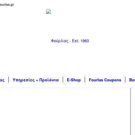
ourlas.gr
ας
Υπηρεσίες + Προϊόντα
E-Shop
Fourlas Coupons
Βο