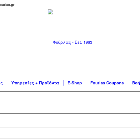
ourlas.gr
ας
Υπηρεσίες + Προϊόντα
E-Shop
Fourlas Coupons
Βοή